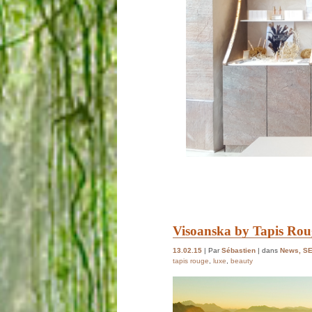
Visoanska by Tapis Roug
13.02.15
| Par
Sébastien
| dans
News
,
S
tapis rouge
,
luxe
,
beauty