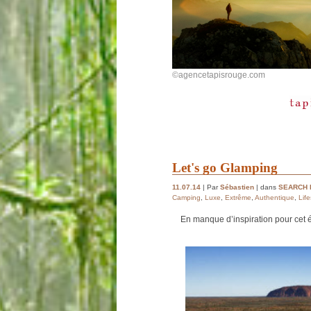
©agencetapisrouge.com
Let's go Glamping
11.07.14
| Par
Sébastien
| dans
SEARCH 
Camping
,
Luxe
,
Extrême
,
Authentique
,
Life
En manque d’inspiration pour cet