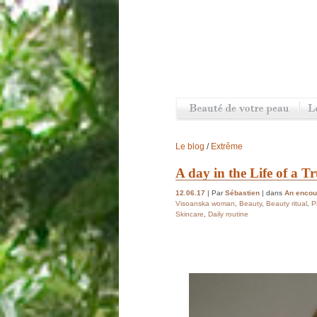
Le blog
/
Extrême
A day in the Life of a
12.06.17
| Par
Sébastien
| dans
An encoun
Visoanska woman
,
Beauty
,
Beauty ritual
,
P
Skincare
,
Daily routine