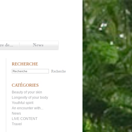
RECHERCHE
CATÉGORIES
Beauty of your skin
Longevity of your body
Youthful spirit
An encounter with...
News
LIVE CONTENT
Travel