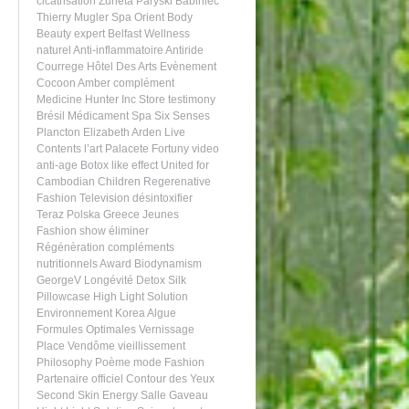
cicatrisation
Zuneta
Paryski Babiniec
Thierry Mugler
Spa
Orient
Body
Beauty expert
Belfast
Wellness
naturel
Anti-inflammatoire
Antiride
Courrege
Hôtel Des Arts
Evènement
Cocoon
Amber
complément
Medicine Hunter Inc
Store
testimony
Brésil
Médicament
Spa Six Senses
Plancton
Elizabeth Arden
Live
Contents
l’art
Palacete Fortuny
video
anti-age
Botox like effect
United for
Cambodian Children
Regerenative
Fashion Television
désintoxifier
Teraz Polska
Greece
Jeunes
Fashion show
éliminer
Régénèration
compléments
nutritionnels
Award
Biodynamism
GeorgeV
Longévité
Detox
Silk
Pillowcase
High Light Solution
Environnement
Korea
Algue
Formules Optimales
Vernissage
Place Vendôme
vieillissement
Philosophy
Poème
mode
Fashion
Partenaire officiel
Contour des Yeux
Second Skin
Energy
Salle Gaveau