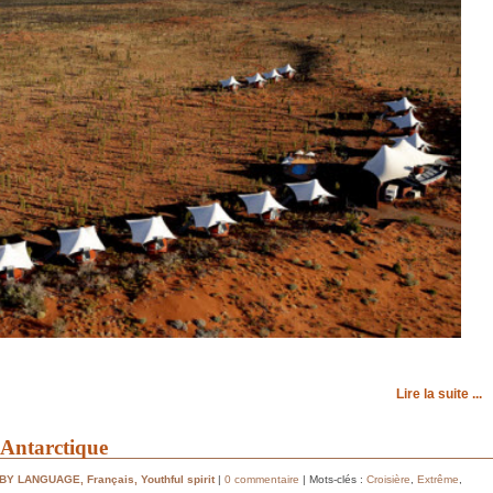
Lire la suite ...
'Antarctique
 BY LANGUAGE
,
Français
,
Youthful spirit
|
0 commentaire
| Mots-clés :
Croisière
,
Extrême
,