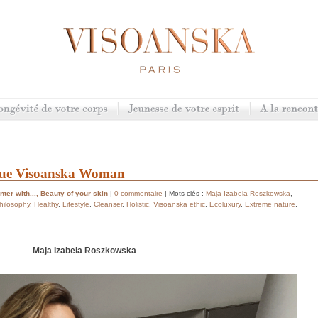
 True Visoanska Woman
ter with...
,
Beauty of your skin
|
0 commentaire
| Mots-clés :
Maja Izabela Roszkowska
,
hilosophy
,
Healthy
,
Lifestyle
,
Cleanser
,
Holistic
,
Visoanska ethic
,
Ecoluxury
,
Extreme nature
,
Maja Izabela Roszkowska