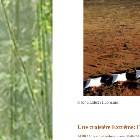
© longitude131.com.au/
Une croisière Extrême: l
24.06.14
| Par
Sébastien
| dans
SEARCH