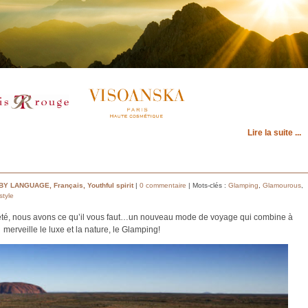
Lire la suite ...
BY LANGUAGE
,
Français
,
Youthful spirit
|
0 commentaire
| Mots-clés :
Glamping
,
Glamourous
,
style
 été, nous avons ce qu’il vous faut…un nouveau mode de voyage qui combine à
merveille le luxe et la nature, le Glamping!