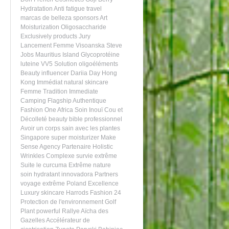
Hydratation
Anti fatigue
travel
marcas de belleza
sponsors
Art
Moisturization
Oligosaccharide
Exclusively products
Jury
Lancement
Femme Visoanska
Steve
Jobs
Mauritius Island
Glycoprotéine
luteine
VV5 Solution
oligoéléments
Beauty influencer
Dariia Day
Hong
Kong
Immédiat
natural skincare
Femme
Tradition
Immediate
Camping
Flagship
Authentique
Fashion One Africa
Soin Inouï Cou et
Décolleté
beauty bible
professionnel
Avoir un corps sain avec les plantes
Singapore
super moisturizer
Make
Sense Agency
Partenaire
Holistic
Wrinkles
Complexe survie extrême
Suite
le curcuma
Extrême nature
soin hydratant
innovadora
Partners
voyage extrême
Poland
Excellence
Luxury skincare
Harrods
Fashion 24
Protection de l'environnement
Golf
Plant powerful
Rallye Aïcha des
Gazelles
Accélérateur de