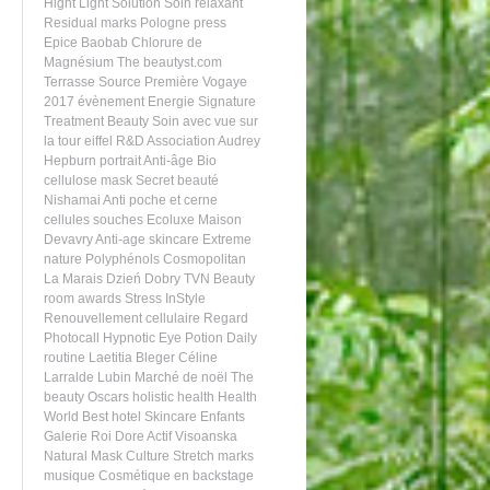
Hight Light Solution
Soin relaxant
Residual marks
Pologne
press
Epice
Baobab
Chlorure de
Magnésium
The beautyst.com
Terrasse
Source Première
Vogaye
2017
évènement
Energie
Signature
Treatment
Beauty
Soin avec vue sur
la tour eiffel
R&D
Association
Audrey
Hepburn portrait
Anti-âge
Bio
cellulose mask
Secret beauté
Nishamai
Anti poche et cerne
cellules souches
Ecoluxe
Maison
Devavry
Anti-age skincare
Extreme
nature
Polyphénols
Cosmopolitan
La Marais
Dzień Dobry TVN
Beauty
room
awards
Stress
InStyle
Renouvellement cellulaire
Regard
Photocall
Hypnotic Eye Potion
Daily
routine
Laetitia Bleger
Céline
Larralde Lubin
Marché de noël
The
beauty Oscars
holistic health
Health
World Best hotel
Skincare
Enfants
Galerie Roi Dore
Actif
Visoanska
Natural Mask
Culture
Stretch marks
musique
Cosmétique en backstage