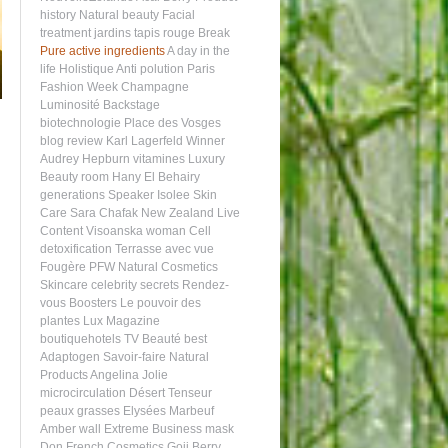
history
Natural beauty
Facial
treatment
jardins
tapis rouge
Break
Pure active ingredients
A day in the
life
Holistique
Anti polution
Paris
Fashion Week
Champagne
Luminosité
Backstage
biotechnologie
Place des Vosges
blog review
Karl Lagerfeld
Winner
Audrey Hepburn
vitamines
Luxury
Beauty room
Hany El Behairy
generations
Speaker
Isolee
Skin
Care
Sara Chafak
New Zealand
Live
Content
Visoanska woman
Cell
detoxification
Terrasse avec vue
Fougère
PFW
Natural Cosmetics
Skincare celebrity secrets
Rendez-
vous
Boosters
Le pouvoir des
plantes
Lux Magazine
boutiquehotels
TV
Beauté
best
Adaptogen
Savoir-faire
Natural
Products
Angelina Jolie
microcirculation
Désert
Tenseur
peaux grasses
Elysées Marbeuf
Amber wall
Extreme
Business
mask
Don
French Cosmetics
Goji Berry