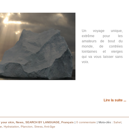
Un voyage unique,
extrême pour les
amateurs de bout du
monde, de contrées
lointaines et vierges
qui va vous laisser sans
voix.
Lire la suite ...
 your skin
,
News
,
SEARCH BY LANGUAGE
,
Français
|
0 commentaire
| Mots-clés :
Sahel
,
me
,
Hydratation
,
Plancton
,
Stress
,
Anti-âge