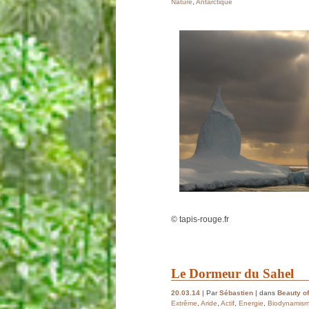
Nature
,
Antarctique
© tapis-rouge.fr
Le Dormeur du Sahel
20.03.14
| Par
Sébastien
| dans
Beauty of
Extrême
,
Aride
,
Actif
,
Energie
,
Biodynamis