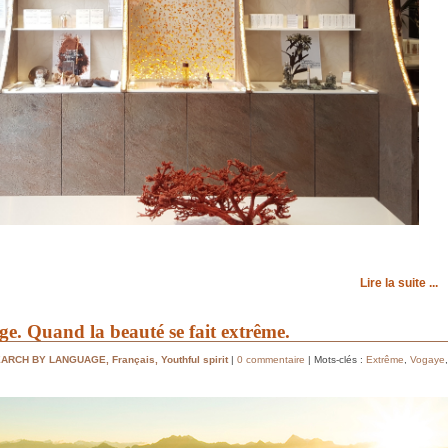
Lire la suite ...
e. Quand la beauté se fait extrême.
EARCH BY LANGUAGE
,
Français
,
Youthful spirit
|
0 commentaire
| Mots-clés :
Extrême
,
Vogaye
,