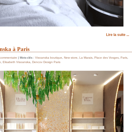
Lire la suite ...
nska à Paris
 commentaire
| Mots-clés :
Visoanska boutique
,
New store
,
La Marais
,
Place des Vosges
,
Paris
,
n
,
Elisabeth Visoanska
,
Dencov Design Paris