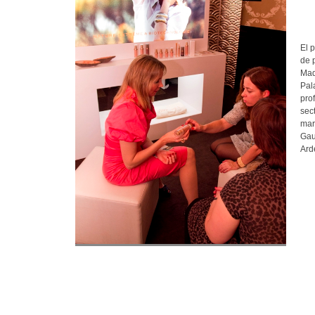
El 
de p
Mad
Pal
pro
sect
mar
Gau
Ard