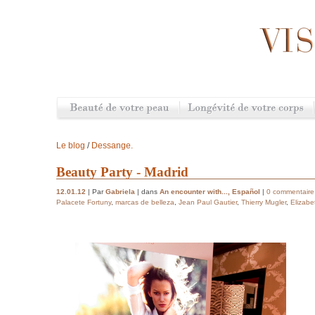
Le blog
/
Dessange.
Beauty Party - Madrid
12.01.12
| Par
Gabriela
| dans
An encounter with...
,
Español
|
0 commentaire
Palacete Fortuny
,
marcas de belleza
,
Jean Paul Gautier
,
Thierry Mugler
,
Elizabe