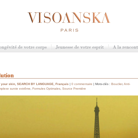
lution
 your skin
,
SEARCH BY LANGUAGE
,
Français
|
0 commentaire
| Mots-clés :
Bouclier
,
Anti-
plexe survie extrême
,
Formules Optimales
,
Source Première