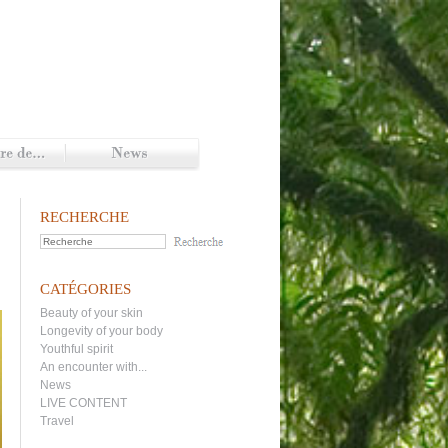
RECHERCHE
CATÉGORIES
Beauty of your skin
Longevity of your body
Youthful spirit
An encounter with...
News
LIVE CONTENT
Travel