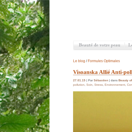
Le blog
/
Formules Optimales
Visoanska Allié Anti-pol
27.01.15
| Par
Sébastien
| dans
Beauty of
pollution
,
Soin
,
Stress
,
Environnement
,
Com