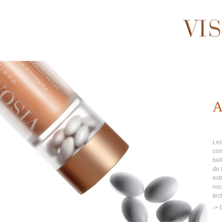
A
Les
con
bel
de 
ext
nou
tec
-> 