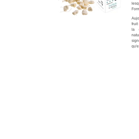
les
Form
Aujo
frui
la 
nat
sig
qu'e