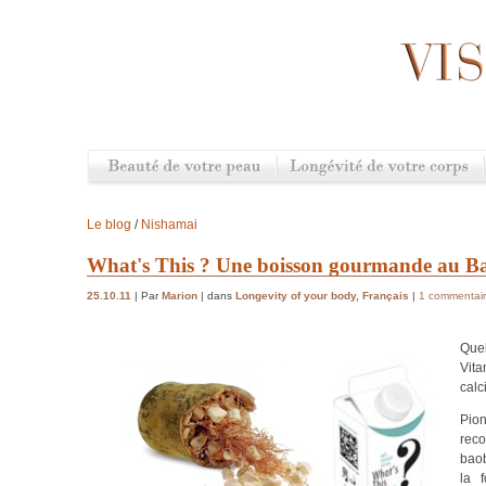
Le blog
/
Nishamai
What's This ? Une boisson gourmande au B
25.10.11
| Par
Marion
| dans
Longevity of your body
,
Français
|
1 commentai
Quel
Vit
calc
Pio
reco
baob
la 