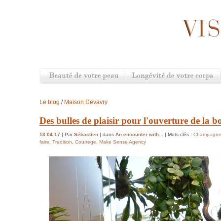
Le blog
/
Maison Devavry
Des bulles de plaisir pour l'ouverture de la 
13.04.17
| Par
Sébastien
| dans
An encounter with...
| Mots-clés :
Champagn
faire
,
Tradition
,
Courrege
,
Make Sense Agency