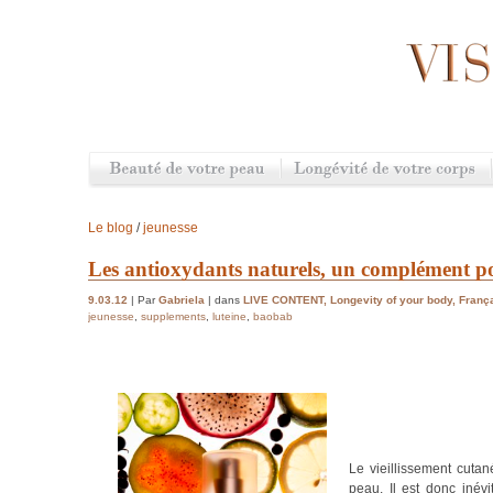
Le blog
/
jeunesse
Les antioxydants naturels, un complément po
9.03.12
| Par
Gabriela
| dans
LIVE CONTENT
,
Longevity of your body
,
Franç
jeunesse
,
supplements
,
luteine
,
baobab
Le vieillissement cutan
peau. Il est donc inévi