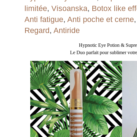
limitée
,
Visoanska
,
Botox like ef
Anti fatigue
,
Anti poche et cerne
Regard
,
Antiride
Hypnotic Eye Potion & Supr
Le Duo parfait pour sublimer votre