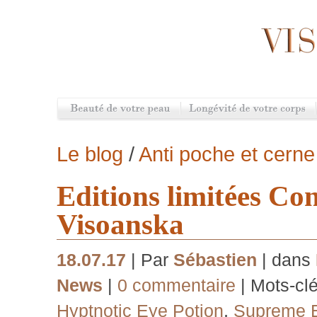
Le blog
/
Anti poche et cerne
Editions limitées Co
Visoanska
18.07.17
| Par
Sébastien
| dans
News
|
0 commentaire
| Mots-cl
Hyptnotic Eye Potion
,
Supreme E