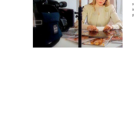
r
i
p