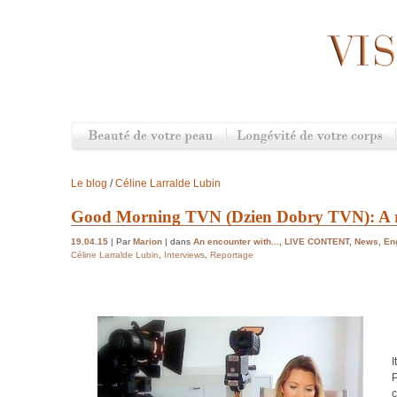
Le blog
/
Céline Larralde Lubin
Good Morning TVN (Dzien Dobry TVN): A r
19.04.15
| Par
Marion
| dans
An encounter with...
,
LIVE CONTENT
,
News
,
En
Céline Larralde Lubin
,
Interviews
,
Reportage
I