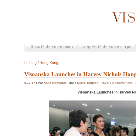
Le blog
/
Hong Kong
Visoanska Launches in Harvey Nichols Hon
5.12.17
| Par
Anna Kiroyants
| dans
News
,
English
,
Travel
|
0 commentaire
|
Visoanska Launches in Harvey N