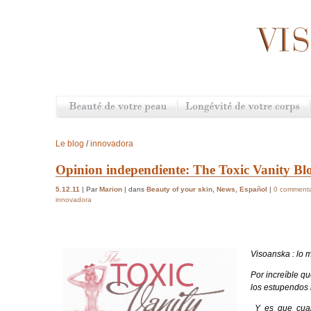
Le blog
/
innovadora
Opinion independiente: The Toxic Vanity Bl
5.12.11
| Par
Marion
| dans
Beauty of your skin
,
News
,
Español
|
0 commenta
innovadora
Visoanska : lo 
Por increíble q
los estupendos 
Y es que cua