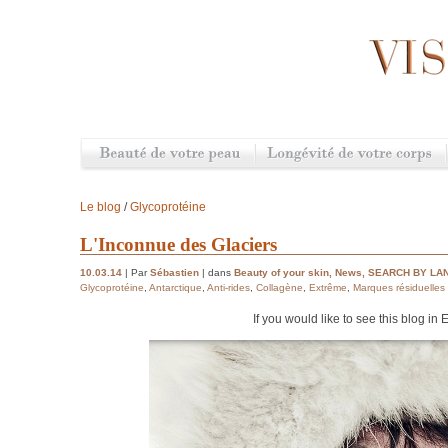
Le blog
/
Glycoprotéine
L'Inconnue des Glaciers
10.03.14
| Par
Sébastien
| dans
Beauty of your skin
,
News
,
SEARCH BY LA
Glycoprotéine
,
Antarctique
,
Anti-rides
,
Collagène
,
Extrême
,
Marques résiduelles
If you would like to see this blog in 