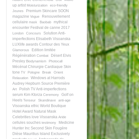
up artist
Moisturization
eco-friendly
Premium Skincare
SOON
Jeunes
magazine
Renouvellement
Vogue
cellulaire
mythical
mask
Baobab
encounter
Festival de canne 2017
Solution Anti-
London
Concours
imperfections
Elisabeth Visoanska
LUXlife awards
Contour des Yeux
Edition limitée
Glamorous
Régénèration
Désert
Elvis
Combat
Presley
Biodynamism
Photocall
Mécénat Chirurgie Cardiaque
Skin
tone
TV
Pologne
Break
Orient
Windows at Harrods
Relaxation
Audrey Hepburn
Source Première
Polish TV
Anti-imperfections
Art
serum
Kim Ktorza
Golf on
Ceremony
Heels
Tenseur
Skandinave
anti-age
Visoanska ethic
World Boutique
Hotel Award
Natural Mask
Celebrities love Visoanska
Aride
cellules souches
Medicine
testimony
Hunter Inc
Second Skin
Fougère
Dièse
Mauritius Island
Exclusively