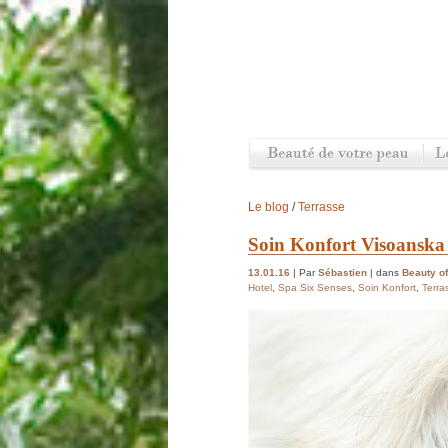
Le blog
/
Terrasse
Soin Konfort Visoanska
13.01.16
| Par
Sébastien
| dans
Beauty of
Hotel
,
Spa Six Senses
,
Soin Konfort
,
Terra