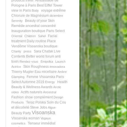
products
Ambassade de
travel
Pologne à Paris
Best Eiffel Tower
view in Paris
voyage extrême
Body
Chlorure de Magnésium
diciembre
Beauty of your Skin
Serenity
Remède ancestral
concentré
Inauguration boutique
Paris Select
Facial
Oriental
Children
Sahel
treatment
Daily routine
Place
Vendôme
Visoanska boutique
Sara Chafak
Live
Charity
press
Contents
Better world forum
anti
toxin
Rendez-vous
Emipolka
Launch
Skin Roughness
Actrice
innovadora
Thierry Mugler
Eau micellaire
Ambre
Femme Visoanska
Paris
Glamping
Select Automne 2019
Health
Energy
Beauty & Wellness Awards
Arctic
Actifs naturels
video
Ancestral
Fashion show
complément
Design
Teraz Polska
Soin du Cou
Products
et décolleté
Steve Jobs
Algue
Visoanska
Beauty Party
Visoanska woman
Vogaye
Tenseur immédiat
cosmetics