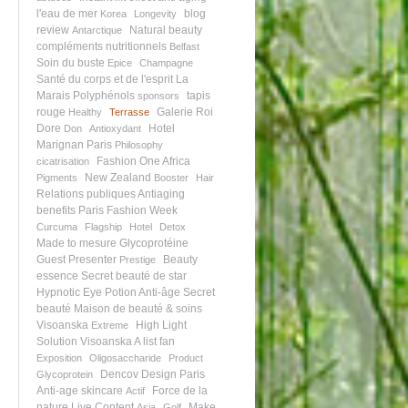
l'eau de mer
blog
Korea
Longevity
review
Natural beauty
Antarctique
compléments nutritionnels
Belfast
Soin du buste
Epice
Champagne
Santé du corps et de l'esprit
La
Marais
Polyphénols
tapis
sponsors
rouge
Galerie Roi
Healthy
Terrasse
Dore
Hotel
Don
Antioxydant
Marignan Paris
Philosophy
Fashion One Africa
cicatrisation
New Zealand
Pigments
Booster
Hair
Relations publiques
Antiaging
benefits
Paris Fashion Week
Curcuma
Flagship
Hotel
Detox
Made to mesure
Glycoprotéine
Guest Presenter
Beauty
Prestige
essence
Secret beauté de star
Hypnotic Eye Potion
Anti-âge
Secret
beauté
Maison de beauté & soins
Visoanska
High Light
Extreme
Solution
Visoanska A list fan
Exposition
Oligosaccharide
Product
Dencov Design Paris
Glycoprotein
Anti-age skincare
Force de la
Actif
nature
Live Content
Make
Asia
Golf