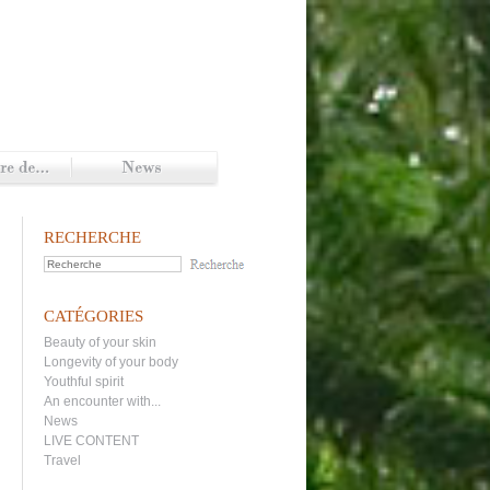
RECHERCHE
CATÉGORIES
Beauty of your skin
Longevity of your body
Youthful spirit
An encounter with...
News
LIVE CONTENT
Travel