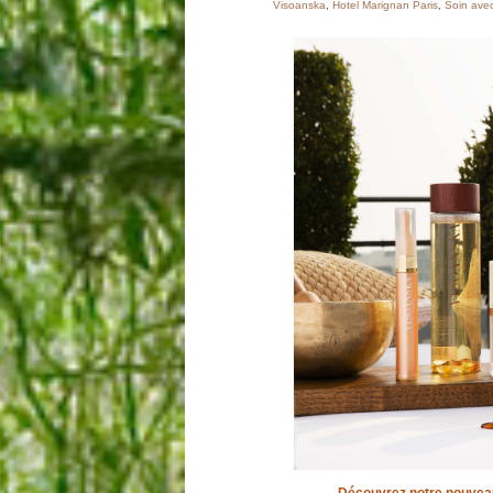
Visoanska
,
Hotel Marignan Paris
,
Soin avec 
Découvrez notre nouveau