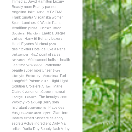
Immédiat
David Hamilton
Luxury
Beauty room
Beauty partner
Angelina Jolie
MTV EMA
Isolee
Frank Sinatra
Visoanska women
Luminosité
Westin Paris
Sport
Vendôme
jardins
Clenser
mode
Laetitia Bleger
Boosters
Plancton
Hany El Behairy
Luxury
vitrines
Hotel
Elysées Marbeuf
peau
désintoxifier
Hotel de luxe à Paris
R&D
point of sales
pinkwonder
Médicament
holistic health
Nishamai
Tea time
Partenaire
Vernissage
beauté
super moisturizer
Store
l’art
Lifestyle
Ecoluxury
Visoanksa
Longévité
Poème
Hight Light
2017
Solution
Croisière
Marie
Amber
Claire
évènement
Cocoon
natural
The beautyst.com
Energie
Ecoluxe
Wybitny Polak
Goji Berry
soin
hydratant
Place des
supplements
Vosges
Giant fern
Association
Spirit
Beauty expert
Skincare celebrity
secrets
Active ingredient
Daily Mail
article
Dariia Day
Beauty flash
A day