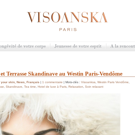
 et Terrasse Skandinave au Westin Paris-Vendôme
 your skin
,
News
,
Français
|
1 commentaire
| Mots-clés :
Visoanksa
,
Westin Paris Vendôme
,
sse
,
Skandinave
,
Tea time
,
Hotel de luxe à Paris
,
Relaxation
,
Soin relaxant