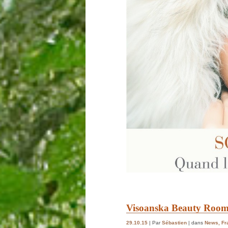
Visoanska Beauty Room
29.10.15
| Par
Sébastien
| dans
News
,
Fr