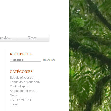
RECHERCHE
CATÉGORIES
Beauty of your skin
Longevity of your body
Youthful spirit
An encounter with...
News
LIVE CONTENT
Travel