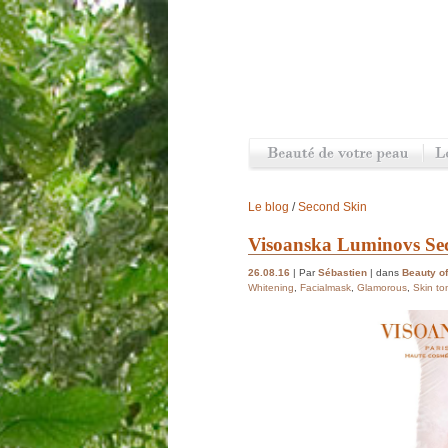
Le blog
/
Second Skin
Visoanska Luminovs Seco
26.08.16
| Par
Sébastien
| dans
Beauty of
Whitening
,
Facialmask
,
Glamorous
,
Skin to