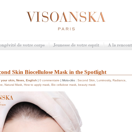
nd Skin Biocellulose Mask in the Spotlight
 your skin
,
News
,
English
|
0 commentaire
| Mots-clés :
Second Skin
,
Luminosity
,
Radiance
,
ne
,
Natural Mask
,
How to apply mask
,
Bio cellulose mask
,
beauty mask