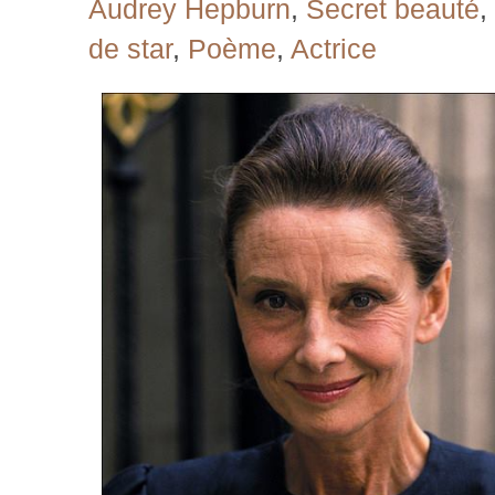
Audrey Hepburn
,
Secret beauté
,
de star
,
Poème
,
Actrice