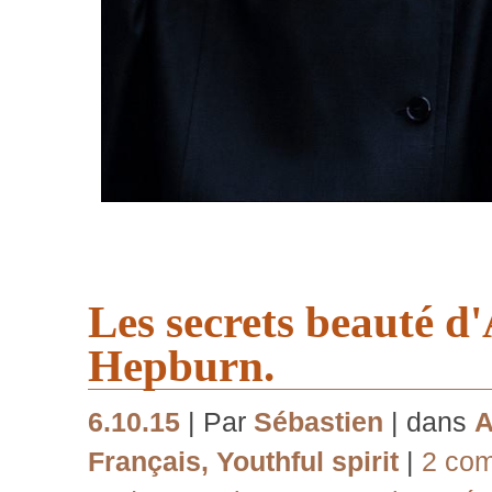
Les secrets beauté d
Hepburn.
6.10.15
| Par
Sébastien
| dans
A
Français
,
Youthful spirit
|
2 co