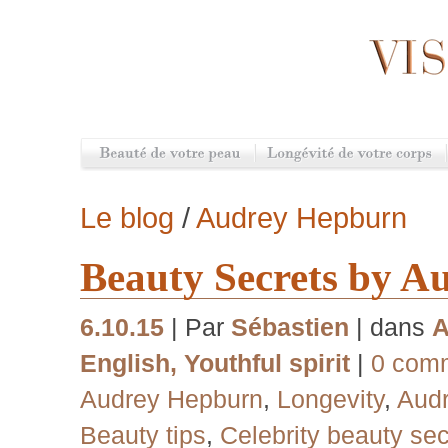
Le blog
/
Audrey Hepburn
Beauty Secrets by 
6.10.15
| Par
Sébastien
| dans
A
English
,
Youthful spirit
|
0 com
Audrey Hepburn
,
Longevity
,
Audr
Beauty tips
,
Celebrity beauty sec