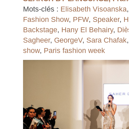
Mots-clés :
Elisabeth Visoanska
Fashion Show
,
PFW
,
Speaker
,
H
Backstage
,
Hany El Behairy
,
Diè
Sagheer
,
GeorgeV
,
Sara Chafak
show
,
Paris fashion week