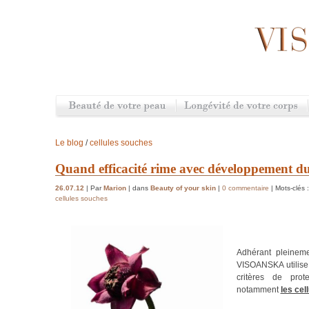
Le blog
/
cellules souches
Quand efficacité rime avec développement d
26.07.12
| Par
Marion
| dans
Beauty of your skin
|
0 commentaire
| Mots-clés 
cellules souches
Adhérant pleineme
VISOANSKA utilise
critères de pro
notamment
les cel