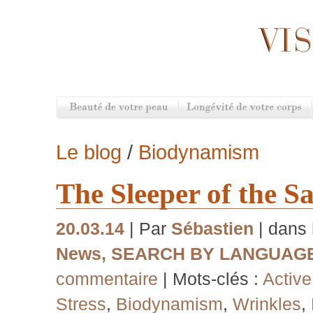
Le blog
/
Biodynamism
The Sleeper of the S
20.03.14
| Par
Sébastien
| dans
News
,
SEARCH BY LANGUAG
commentaire
| Mots-clés :
Active
Stress
,
Biodynamism
,
Wrinkles
,