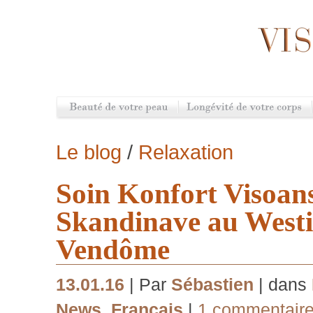
Le blog
/
Relaxation
Soin Konfort Visoans
Skandinave au Westi
Vendôme
13.01.16
| Par
Sébastien
| dans
News
,
Français
|
1 commentair