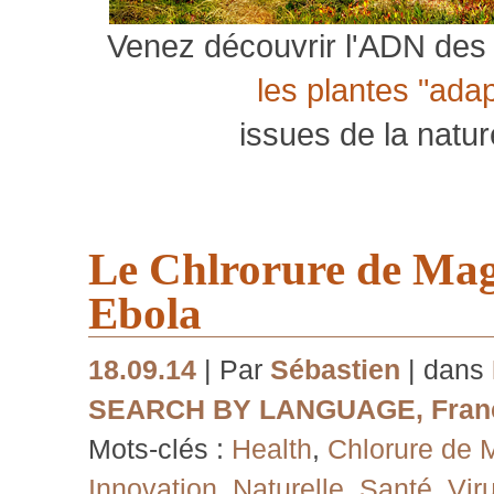
Venez découvrir l'ADN des 
les plantes "ada
issues de la natu
Le Chlrorure de Ma
Ebola
18.09.14
| Par
Sébastien
| dans
SEARCH BY LANGUAGE
,
Fran
Mots-clés :
Health
,
Chlorure de
Innovation
,
Naturelle
,
Santé
,
Vir