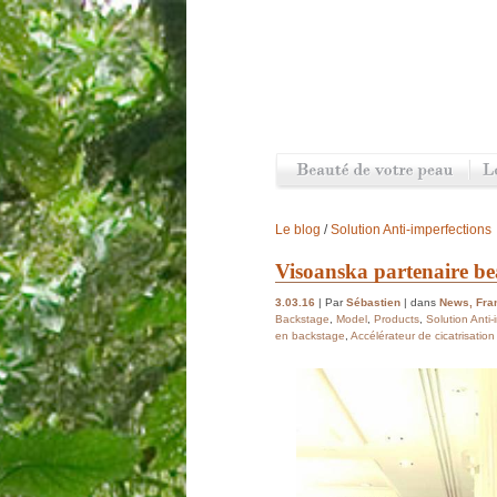
Le blog
/
Solution Anti-imperfections
Visoanska partenaire b
3.03.16
| Par
Sébastien
| dans
News
,
Fra
Backstage
,
Model
,
Products
,
Solution Anti-
en backstage
,
Accélérateur de cicatrisation