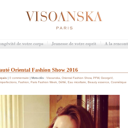
eauté Oriental Fashion Show 2016
nçais
|
0 commentaire
| Mots-clés :
Visoanska
,
Oriental Fashion Show
,
PFW
,
GeorgeV
,
imperfections
,
Fashion
,
Paris Fashion Week
,
Défilé
,
Eau micellaire
,
Beauty essence
,
Cosmétique