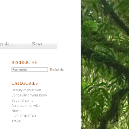
RECHERCHE
CATÉGORIES
Beauty of your skin
Longevity of your body
Youthful spirit
An encounter with...
News
LIVE CONTENT
Travel