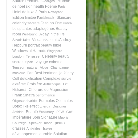
Source Première
Marché
GeorgeV
de noël
skin health
Poème
Paris
Hotel de luxe à Paris
Nettoyant
Edition limitée
Skincare
Facialmask
celebrity secrets
Fashion One
Korea
Les plantes adaptogènes
Beauty
room
A day in the life
Well-being
Visoanska ethic
Audrey
Savoir-faire
Hepburn portrait
beauty bible
Windows at Harrods
Singapore
Celebrity beauty
London
Terrasse
secrets
voyage extreme
Sport
Tenseur
natural
Algue
Champagne
l’art
Best treatment
jo fairley
musique
Cell detoxification
Complexe survie
extrême
Croisière
Authentique
Lift
Chlorure de Magnésium
Nishamai
Frank Sinatra
performance
Formules Optimales
Oligosaccharide
Botox like effect
Energy
Designer
Beauté
Antiride
Ecoluxury
PFW
Golf
Impératoire
Soin Signature
Maoris
peaux
Courrege
Speaker
mode
grasses
Anti-rides
Isolee
développement durable
Solution