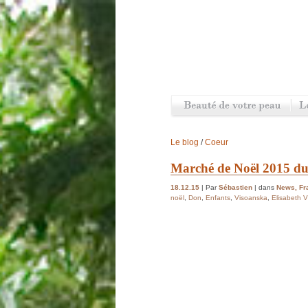
Le blog
/
Coeur
Marché de Noël 2015 du
18.12.15
| Par
Sébastien
| dans
News
,
Fr
noël
,
Don
,
Enfants
,
Visoanska
,
Elisabeth 