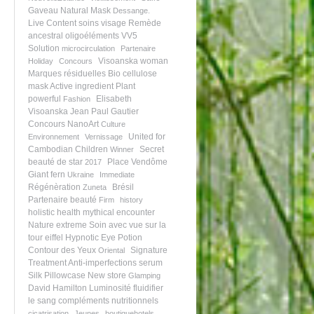
Gaveau
Natural Mask
Dessange.
Live Content
soins visage
Remède
ancestral
oligoéléments
VV5
Solution
microcirculation
Partenaire
Visoanska woman
Holiday
Concours
Marques résiduelles
Bio cellulose
mask
Active ingredient
Plant
powerful
Elisabeth
Fashion
Visoanska
Jean Paul Gautier
Concours NanoArt
Culture
United for
Environnement
Vernissage
Cambodian Children
Secret
Winner
beauté de star
Place Vendôme
2017
Giant fern
Ukraine
Immediate
Régénèration
Brésil
Zuneta
Partenaire beauté
Firm
history
holistic health
mythical encounter
Nature extreme
Soin avec vue sur la
tour eiffel
Hypnotic Eye Potion
Contour des Yeux
Signature
Oriental
Treatment
Anti-imperfections serum
Silk Pillowcase
New store
Glamping
David Hamilton
Luminosité
fluidifier
le sang
compléments nutritionnels
cicatrisation
Jeunes
boutiquehotels