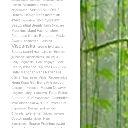
Visoanska women
Poland
Second Skin
Défilé
biocellulose
Dencov Design Paris
Instant lift
effect
soin hydratant
Innovation
Beauty ritual
Beauty flash
Skincare
Mauritius Island
Fashion show
Polonaise illustre
European Music
Awards
cosmetics
Children
Visoanska
crème hydratant
Beauty expert
Hair
Charity
Energie
jeunesse
supplements
boutique
Body
Pigments
Don
Vogaye
Spirit
Beauty essence
Tea time
Lancement
Hotel Marignan Paris
Partenaire
officiel
Spa
peau
Aride
Regerenative
Hong Kong
Goji Berry
Anti polution
Maison Devavry
Collagen
Products
Paris Select
Flagship
Jury
Curcuma
Automne 2019
Celebrities
Superfood
love Visoanska
Eau micellaire
Actif
Exposition
Design
pinkwonder
Evènement
Chlorella
biotechnologie
Stretch marks
video
Hotel
Source Premiere
Excellence
Award