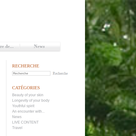
RECHERCHE
CATÉGORIES
Beauty of your skin
Longevity of your body
Youthful spirit
An encounter with...
News
LIVE CONTENT
Travel