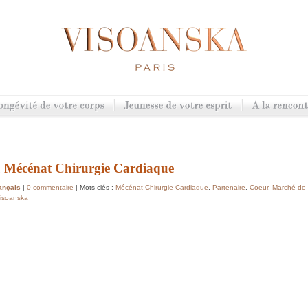
 Mécénat Chirurgie Cardiaque
ançais
|
0 commentaire
| Mots-clés :
Mécénat Chirurgie Cardiaque
,
Partenaire
,
Coeur
,
Marché de
Visoanska