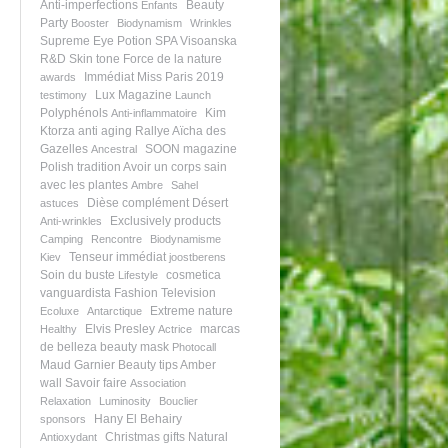
Anti-imperfections
Beauty
Enfants
Party
Booster
Biodynamism
Wrinkles
Supreme Eye Potion
SPA Visoanska
R&D
Skin tone
Force de la nature
Immédiat
Miss Paris 2019
awards
Lux Magazine
testimony
Launch
Polyphénols
Kim
Anti-inflammatoire
Ktorza
anti aging
Rallye Aïcha des
Gazelles
SOON magazine
Ancestral
Polish tradition
Avoir un corps sain
avec les plantes
Ambre
Sahel
Dièse
complément
Désert
astuces
Exclusively products
Anti-wrinkles
Camping
Rencontre
Biodynamisme
Tenseur immédiat
Kiev
joostberens
Soin du buste
cosmetica
Lifestyle
vanguardista
Fashion Television
Extreme nature
Ecoluxe
Antarctique
Elvis Presley
marcas
Healthy
Actrice
de belleza
beauty mask
Photocall
Maud Garnier
Beauty tips
Amber
wall
Savoir faire
Association
Relaxation
Luminosity
Bouclier
Hany El Behairy
sponsors
Christmas gifts
Natural
Antioxydant