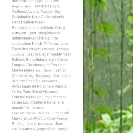
des Yeux
soin hydratant
Sahel
Health Beauty &
Regerenative
Wellness Awards
Flagship
Spa
Sustainable Hotel
Actifs naturels
Paris Fashion Week
Renouvellement cellulaire
Poland
compléments
Nettoyant
Sport
nutritionnels
Accélérateur de
cicatrisation
Polish TV
Rendez-vous
Place des Vosges
Terrasse
Lifestyle
Laetitia Bleger
beauty mask
musique
Extrême
Bio cellulose mask
Antiride
Fougère
Christmas gifts
Tea time
Mother nature
Fashion
Soin
Suite
One
Anti poche
Whitening
Backstage
et cerne
Croisière
innovadora
Ambassade de Pologne à Paris
jo
fairley
Paris Select Visoanska
Extreme nature
Anti-imperfections
serum
Eau micellaire
Partenaire
beauté
TVN
Combat
Luminosité
NouvelleZelande
Jeunes
Mary J Blige
Wybitny Polak
Femme
Residual marks
Jean
Interviews
Paul Gautier
Glycoprotéine
Paryski