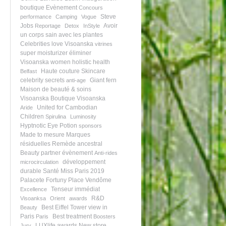
boutique
Evènement
Concours
Steve
performance
Camping
Vogue
Jobs
Avoir
Reportage
Detox
InStyle
un corps sain avec les plantes
Celebrities love Visoanska
vitrines
super moisturizer
éliminer
Visoanska women
holistic health
Haute couture
Skincare
Belfast
celebrity secrets
Giant fern
anti-age
Maison de beauté & soins
Visoanska
Boutique Visoanska
United for Cambodian
Aride
Children
Spirulina
Luminosity
Hyptnotic Eye Potion
sponsors
Made to mesure
Marques
résiduelles
Remède ancestral
Beauty partner
évènement
Anti-rides
développement
microcirculation
durable
Santé
Miss Paris 2019
Palacete Fortuny
Place Vendôme
Tenseur immédiat
Excellence
R&D
Visoanksa
Orient
awards
Best Eiffel Tower view in
Beauty
Paris
Best treatment
Paris
Boosters
LUXlife awards
New store
Jury