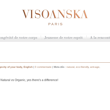
evity of your body
,
English
|
0 commentaire
| Mots-clés :
natural
,
eco-friendly
,
anti-age
,
Natural vs Organic, yes there's a difference!