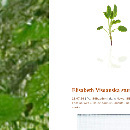
Elisabeth Visoanska stu
18.07.16
| Par
Sébastien
| dans
News
,
S
Fashion Week
,
Haute couture
,
Oriental
,
De
marks