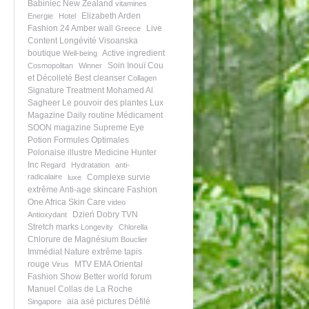
Babiniec
New Zealand
vitamines
Elizabeth Arden
Energie
Hotel
Fashion 24
Amber wall
Live
Greece
Content
Longévité
Visoanska
boutique
Active ingredient
Well-being
Soin Inouï Cou
Cosmopolitan
Winner
et Décolleté
Best cleanser
Collagen
Signature Treatment
Mohamed Al
Sagheer
Le pouvoir des plantes
Lux
Magazine
Daily routine
Médicament
SOON magazine
Supreme Eye
Potion
Formules Optimales
Polonaise illustre
Medicine Hunter
Inc
Regard
Hydratation
anti-
radicalaire
Complexe survie
luxe
extrême
Anti-age skincare
Fashion
One Africa
Skin Care
video
Dzień Dobry TVN
Antioxydant
Stretch marks
Longevity
Chlorella
Chlorure de Magnésium
Bouclier
Immédiat
Nature extrême
tapis
rouge
MTV EMA
Oriental
Virus
Fashion Show
Better world forum
Manuel Collas de La Roche
aia asé pictures
Défilé
Singapore