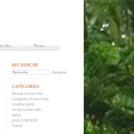
RECHERCHE
CATÉGORIES
Beauty of your skin
Longevity of your body
Youthful spirit
An encounter with...
News
LIVE CONTENT
Travel