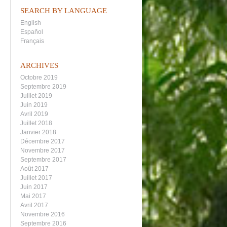
SEARCH BY LANGUAGE
English
Español
Français
ARCHIVES
Octobre 2019
Septembre 2019
Juillet 2019
Juin 2019
Avril 2019
Juillet 2018
Janvier 2018
Décembre 2017
Novembre 2017
Septembre 2017
Août 2017
Juillet 2017
Juin 2017
Mai 2017
Avril 2017
Novembre 2016
Septembre 2016