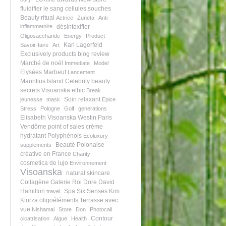
fluidifier le sang
cellules souches
Beauty ritual
Actrice
Zuneta
Anti-
inflammatoire
désintoxifier
Oligosaccharide
Energy
Product
Karl Lagerfeld
Savoir-faire
Art
Exclusively products
blog review
Marché de noël
Immediate
Model
Elysées Marbeuf
Lancement
Mauritius Island
Celebrity beauty
secrets
Visoanska ethic
Break
Soin relaxant
jeunesse
mask
Epice
Stress
Pologne
Golf
generations
Elisabeth Visoanska
Westin Paris
Vendôme
point of sales
crème
hydratant
Polyphénols
Ecoluxury
Beauté
Polonaise
supplements
créative en France
Charity
cosmetica de lujo
Environnement
Visoanska
natural skincare
Collagène
Galerie Roi Dore
David
Hamilton
Spa Six Senses
Kim
travel
Ktorza
oligoéléments
Terrasse avec
vue
Nishamai
Store
Don
Photocall
Contour
cicatrisation
Algue
Health