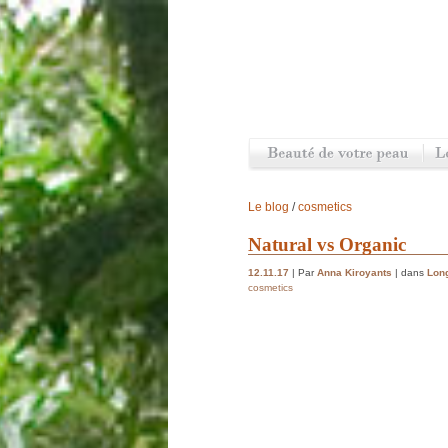
Le blog
/
cosmetics
Natural vs Organic
12.11.17
| Par
Anna Kiroyants
| dans
Long
cosmetics