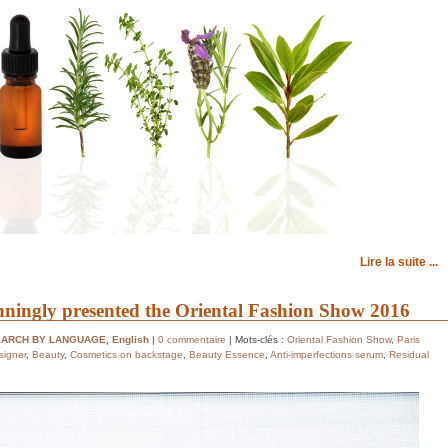
Lire la suite ...
nningly presented the Oriental Fashion Show 2016
EARCH BY LANGUAGE
,
English
|
0 commentaire
| Mots-clés :
Oriental Fashion Show
,
Paris
signer
,
Beauty
,
Cosmetics on backstage
,
Beauty Essence
,
Anti-imperfections serum
,
Residual