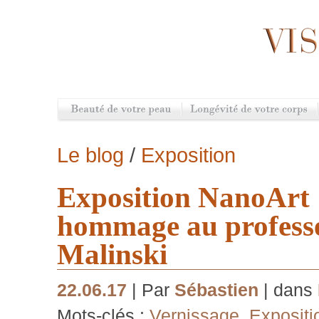
Le blog
/
Exposition
Exposition NanoArt 
hommage au profess
Malinski
22.06.17
| Par
Sébastien
| dans
Mots-clés :
Vernissage
,
Expositi