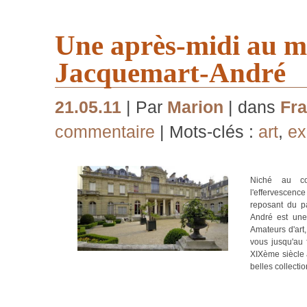
Une après-midi au m
Jacquemart-André
21.05.11
| Par
Marion
| dans
Fra
commentaire
| Mots-clés :
art
,
ex
Niché au co
l'effervesce
reposant du p
André est une 
Amateurs d'art,
vous jusqu'au 
XIXème siècle a
belles collectio