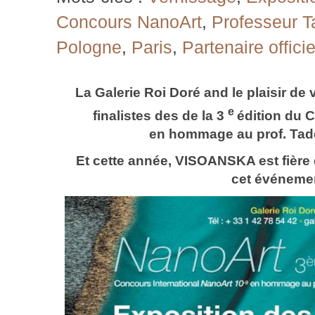
Concours NanoArt
,
Professeur T
Pologne
,
Paris
,
Partenaire officie
La Galerie Roi Doré and le plaisir de
e
finalistes des de la 3
édition du 
en hommage au prof. Ta
Et cette année, VISOANSKA est fière d
cet événeme