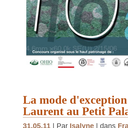
La mode d'exception:
Laurent au Petit Pal
31.05.11
| Par
Isalyne
| dans
Fr