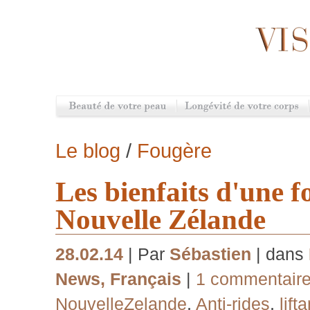
Le blog
/
Fougère
Les bienfaits d'une f
Nouvelle Zélande
28.02.14
| Par
Sébastien
| dans
News
,
Français
|
1 commentair
NouvelleZelande
,
Anti-rides
,
lifta