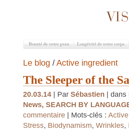
Le blog
/
Active ingredient
The Sleeper of the S
20.03.14
| Par
Sébastien
| dans
News
,
SEARCH BY LANGUAG
commentaire
| Mots-clés :
Active
Stress
,
Biodynamism
,
Wrinkles
,