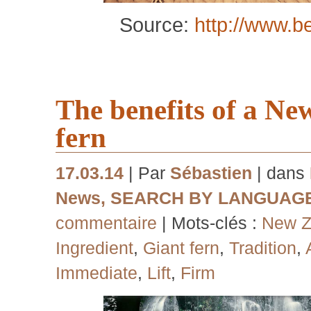
Source:
http://www.b
The benefits of a Ne
fern
17.03.14
| Par
Sébastien
| dans
News
,
SEARCH BY LANGUAG
commentaire
| Mots-clés :
New Z
Ingredient
,
Giant fern
,
Tradition
,
Immediate
,
Lift
,
Firm