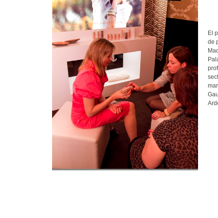
El 
de p
Mad
Pal
pro
sect
mar
Gau
Ard