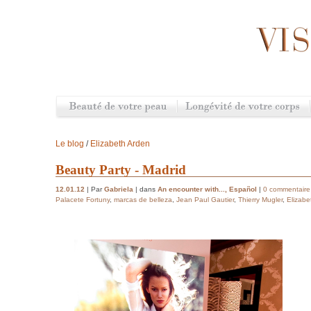
Le blog
/
Elizabeth Arden
Beauty Party - Madrid
12.01.12
| Par
Gabriela
| dans
An encounter with...
,
Español
|
0 commentaire
Palacete Fortuny
,
marcas de belleza
,
Jean Paul Gautier
,
Thierry Mugler
,
Elizabe