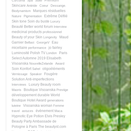
Premium
Curcuma
Spa
Suite
Skincare
Antiride
Coeur
Dessange.
Marques résiduelles
Biodynamism
Extrême
Défilé
Nature
Pigmentation
Skin tone
Soin du buste
Luxury
Beauté
Better world forum
Interview
medicinal products
professionnel
Beauty of your Skin
Maud
Longevity
Garnier
Eau
Belfast
GeorgeV
micellaire
jo fairley
performance
Luminosité
Polish TV
Paris
London
Select Automne 2019
Elisabeth
Visoanska
NouvelleZelande
Award
Soin Konfort
oligoéléments
Sahel
Fougère
Vernissage
Speaker
Solution Anti-imperfections
Luxury Beauty room
Interviews
Boutique Visoanska
Maoris
Prestige
développement durable
World
Boutique Hotel Award
generations
Visoanska woman
luteine
Femme
évènement
travel
astuces
Maca
Hypnotic Eye Potion
Elvis Presley
Beauty Party
Ambassade de
Pologne à Paris
The beautyst.com