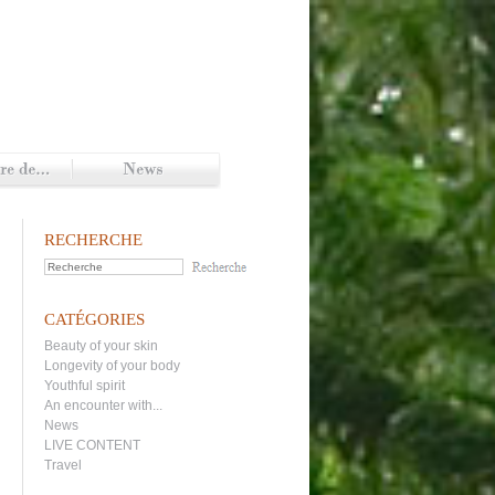
RECHERCHE
CATÉGORIES
Beauty of your skin
Longevity of your body
Youthful spirit
An encounter with...
News
LIVE CONTENT
Travel