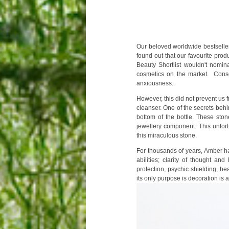
Our beloved worldwide bestsell
found out that our favourite pro
Beauty Shortlist wouldn't nomi
cosmetics on the market. Conse
anxiousness.
However, this did not prevent us 
cleanser. One of the secrets behi
bottom of the bottle. These sto
jewellery component. This unfor
this miraculous stone.
For thousands of years, Amber 
abilities; clarity of thought an
protection, psychic shielding,
hea
its only purpose is decoration is 