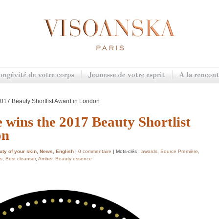
017 Beauty Shortlist Award in London
 wins the 2017 Beauty Shortlist
on
ty of your skin
,
News
,
English
|
0 commentaire
| Mots-clés :
awards
,
Source Première
,
ds
,
Best cleanser
,
Amber
,
Beauty essence