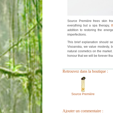
Source Première f
rees skin fr
everything but a spa therapy,
t
addition to restoring the energ
imperfections.
This brief explanation should s
Visoanska, we value modesty, but
natural cosmetics on the market
honour that we will be forever than
Retrouvez dans la boutique :
Source Première
Ajouter un commentaire :