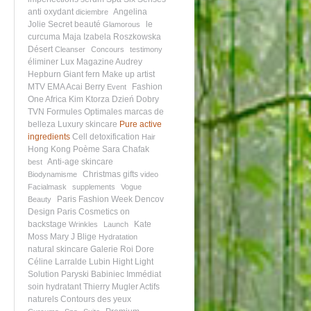
anti oxydant
Angelina
diciembre
Jolie
Secret beauté
le
Glamorous
curcuma
Maja Izabela Roszkowska
Désert
Cleanser
Concours
testimony
éliminer
Lux Magazine
Audrey
Hepburn
Giant fern
Make up artist
MTV EMA
Acai Berry
Fashion
Event
One Africa
Kim Ktorza
Dzień Dobry
TVN
Formules Optimales
marcas de
belleza
Luxury skincare
Pure active
ingredients
Cell detoxification
Hair
Hong Kong
Poème
Sara Chafak
Anti-age skincare
best
Christmas gifts
Biodynamisme
video
Facialmask
supplements
Vogue
Paris Fashion Week
Dencov
Beauty
Design Paris
Cosmetics on
backstage
Kate
Wrinkles
Launch
Moss
Mary J Blige
Hydratation
natural skincare
Galerie Roi Dore
Céline Larralde Lubin
Hight Light
Solution
Paryski Babiniec
Immédiat
soin hydratant
Thierry Mugler
Actifs
naturels
Contours des yeux