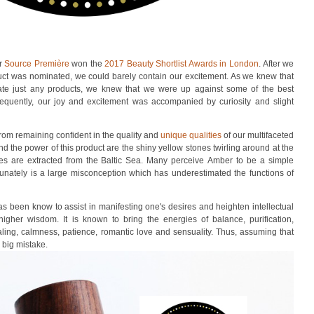
er
Source Première
won the
2017 Beauty Shortlist Awards in London
. After we
duct was nominated, we could barely contain our excitement. As we knew that
nate just any products, we knew that we were up against some of the best
quently, our joy and excitement was accompanied by curiosity and slight
from remaining confident in the quality and
unique qualities
of our multifaceted
nd the power of this product are the shiny yellow stones twirling around at the
nes are extracted from the Baltic Sea. Many perceive Amber to be a simple
tunately is a large misconception which has underestimated the functions of
has been know to
assist in manifesting one's desires and heighten intellectual
d higher wisdom. It is known to bring the energies of balance, purification,
ling
, calmness, patience, romantic love and sensuality. Thus, assuming that
a big mistake.