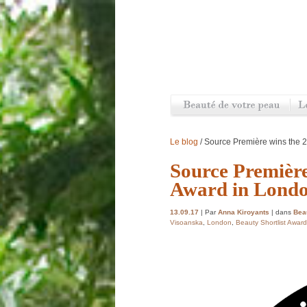
Le blog
/ Source Première wins the 2
Source Première
Award in Lond
13.09.17
| Par
Anna Kiroyants
| dans
Beau
Visoanska
,
London
,
Beauty Shortlist Awar