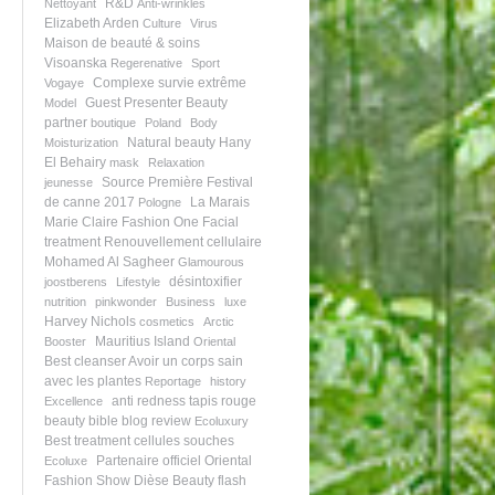
R&D
Nettoyant
Anti-wrinkles
Elizabeth Arden
Culture
Virus
Maison de beauté & soins
Visoanska
Regerenative
Sport
Complexe survie extrême
Vogaye
Guest Presenter
Beauty
Model
partner
boutique
Poland
Body
Natural beauty
Hany
Moisturization
El Behairy
mask
Relaxation
Source Première
Festival
jeunesse
de canne 2017
La Marais
Pologne
Marie Claire
Fashion One
Facial
treatment
Renouvellement cellulaire
Mohamed Al Sagheer
Glamourous
désintoxifier
joostberens
Lifestyle
nutrition
pinkwonder
Business
luxe
Harvey Nichols
cosmetics
Arctic
Mauritius Island
Booster
Oriental
Best cleanser
Avoir un corps sain
avec les plantes
Reportage
history
anti redness
tapis rouge
Excellence
beauty bible
blog review
Ecoluxury
Best treatment
cellules souches
Partenaire officiel
Oriental
Ecoluxe
Fashion Show
Dièse
Beauty flash