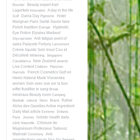
Beauty expert
Karl
Bouclier
Lagerfeld
A day in the life
Innovation
Dariia Day
Hotel
Golf
Pigments
Marignan Paris
Santé
Savoir faire
Polish tradition
Hyptnotic
Energie
Eye Potion
Elysées Marbeuf
Anti fatigue
point of
Glycoprotein
sales
Palacete Fortuny
Lancement
Crème liquide
Soin Inouï Cou et
Décolleté
Whitening
Singapore
New Zealand
Casablanca
awards
Live Content
Children
Plancton
French Cosmetics
Golf on
Harrods
Heels
Natural Mask
Visoanska
women
Soin avec vue sur la tour
eiffel
fluidifier le sang
Break
minéraux
Beauty room
Camping
Rallye
Baobab
natural
Store
Brand
Aïcha des Gazelles
Active ingredient
Daily Mail article
Extreme
Enfants
holistic health
daily
Paris
Jeunes
care
Chlorure de
Naturelle
Magnésium
Professeur Tadeusz
Malinski
Anti-
Ceremony
imperfections serum
Spa Six Senses