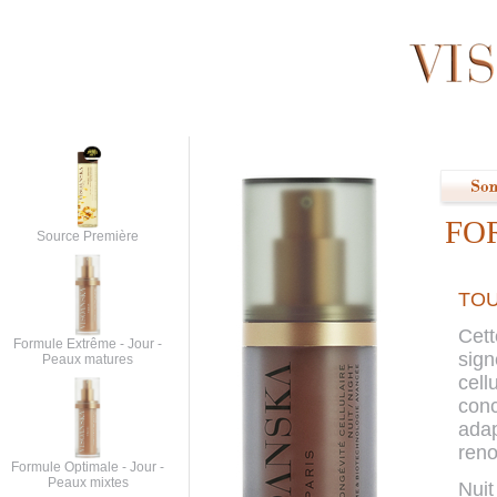
FO
Source Première
TOU
Cett
Formule Extrême - Jour -
sign
Peaux matures
cell
conc
adap
reno
Formule Optimale - Jour -
Peaux mixtes
Nuit