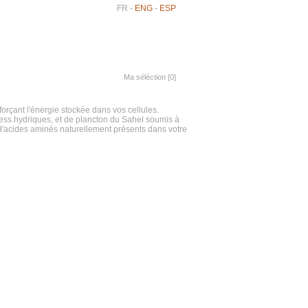
FR
-
ENG
-
ESP
Ma séléction [
0
]
orçant l'énergie stockée dans vos cellules.
ress hydriques, et de plancton du Sahel soumis à
 d'acides aminés naturellement présents dans votre